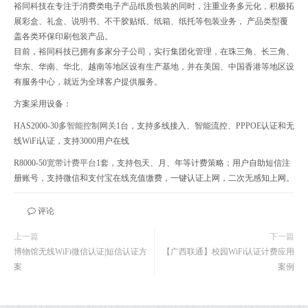
裕同科技在专注于消费类电子产品纸质包装的同时，注重业务多元化，积极拓
展彩盒、礼盒、说明书、不干胶贴纸、纸箱、纸托等包装业务， 产品类型覆
盖各类环保印刷包装产品。
目前，裕同科技已拥有多家分子公司，实行集团化管理，在珠三角、长三角、
华东、华南、华北、越南等地区设有生产基地，并在美国、中国香港等地区设
有服务中心，就近为全球客户提供服务。
方案采用设备：
HAS2000-30多
智能控制网关
1台，支持多线接入、智能流控、PPPOE认证和无
线WiFi认证，支持3000用户在线
R8000-50
宽带计费平台
1套，支持包天、月、年等计费策略；用户自助短信注
册账号，支持微信和支付宝在线充值缴费，一键认证上网，二次无感知上网。
评论
上一篇
下一篇
博物馆无线WiFi微信认证|短信认证方
【广西联通】校园WiFi认证计费应用
案
案例