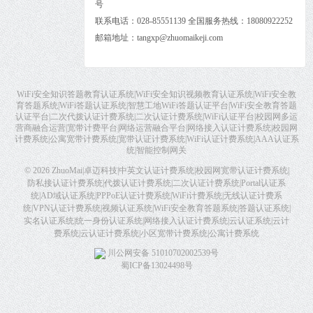
号
联系电话：028-85551139 全国服务热线：18080922252
邮箱地址：tangxp@zhuomaikeji.com
WiFi安全知识答题教育认证系统|WiFi安全知识视频教育认证系统|WiFi安全教
育答题系统|WiFi答题认证系统|智慧工地WiFi答题认证平台|WiFi安全教育答题
认证平台|二次代拨认证计费系统|二次认证计费系统|WiFi认证平台|校园网多运
营商融合运营|宽带计费平台|网络运营融合平台|网络接入认证计费系统|校园网
计费系统|公寓宽带计费系统|宽带认证计费系统|WiFi认证计费系统|AAA认证系
统|智能控制网关
© 2026
ZhuoMai|卓迈科技|中英文认证计费系统|校园网宽带认证计费系统|
防私接认证计费系统|代拨认证计费系统|二次认证计费系统|Portal认证系
统|AD域认证系统|PPPoE认证计费系统|WiFi计费系统|无线认证计费系
统|VPN认证计费系统|视频认证系统|WiFi安全教育答题系统|答题认证系统|
实名认证系统|统一身份认证系统|网络接入认证计费系统|云认证系统|云计
费系统|云认证计费系统|小区宽带计费系统|公寓计费系统
川公网安备 51010702002539号
蜀ICP备13024498号